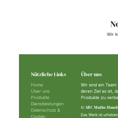
N
Wir k
Nützliche Links
Über uns
Home
Wir sind ein Team
Über uns
deren Ziel es ist,
Produkte
Produkte zu verb
Dienstleistungen
© ABC Mathe Handel
Datenschutz &
Das Werk ist urheberr
Cookie-