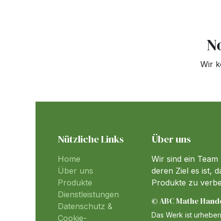
N
Wir k
Nützliche Links
Über uns
Home
Wir sind ein Team
Über uns
deren Ziel es ist,
Produkte
Produkte zu verb
Dienstleistungen
© ABC Mathe Handel
Datenschutz &
Das Werk ist urheberr
Cookie-